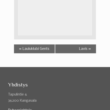
«
Lauluklubi Gents
Lavis
»
Yhdistys
Tapulintie 6
36200 Kangasala