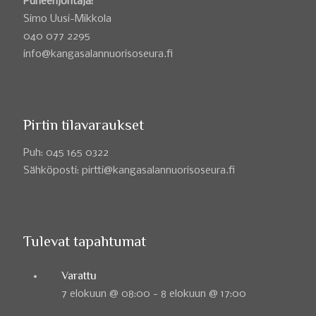
Puheenjohtaja:
Simo Uusi-Mikkola
040 077 2295
info@kangasalannuorisoseura.fi
Pirtin tilavaraukset
Puh: 045 165 0322
Sähköposti: pirtti@kangasalannuorisoseura.fi
Tulevat tapahtumat
Varattu
7 elokuun @ 08:00
-
8 elokuun @ 17:00