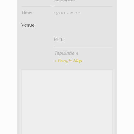
Time:
16:00 - 21:00
Venue
Pirtti
Tapulintie 6
+ Google Map