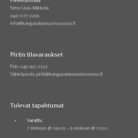
Puheenjohtaja:
Simo Uusi-Mikkola
040 077 2295
info@kangasalannuorisoseura.fi
Pirtin tilavaraukset
Puh: 045 165 0322
Sähköposti: pirtti@kangasalannuorisoseura.fi
Tulevat tapahtumat
Varattu
7 elokuun @ 08:00
-
8 elokuun @ 17:00