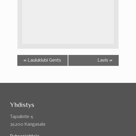
«
Lauluklubi Gents
Lavis
»
Yhdistys
Tapulintie 6
36200 Kangasala