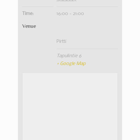
Time:
16:00 - 21:00
Venue
Pirtti
Tapulintie 6
+ Google Map