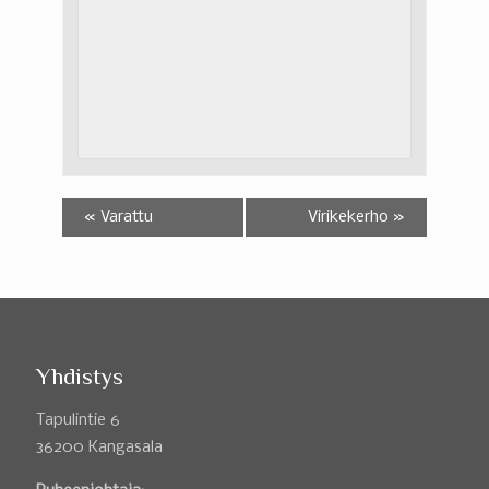
«
Varattu
Virikekerho
»
Yhdistys
Tapulintie 6
36200 Kangasala