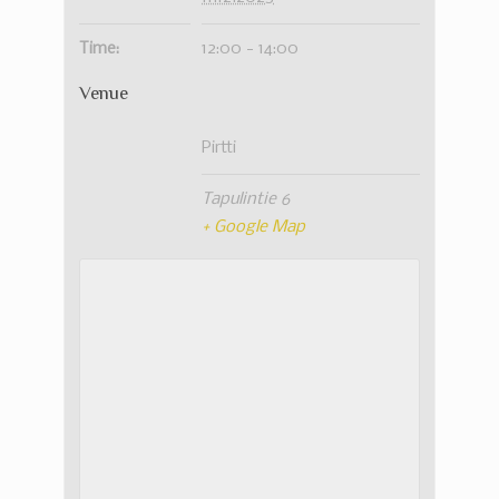
Time:
12:00 - 14:00
Venue
Pirtti
Tapulintie 6
+ Google Map