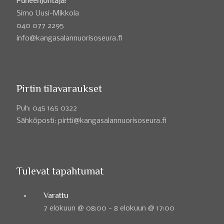
Puheenjohtaja:
Simo Uusi-Mikkola
040 077 2295
info@kangasalannuorisoseura.fi
Pirtin tilavaraukset
Puh: 045 165 0322
Sähköposti: pirtti@kangasalannuorisoseura.fi
Tulevat tapahtumat
Varattu
7 elokuun @ 08:00
-
8 elokuun @ 17:00