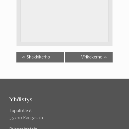
«
Shakkikerho
Virikekerho
»
Yhdistys
Tapulintie 6
36200 Kangasala