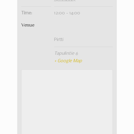
Time:
12:00 - 14:00
Venue
Pirtti
Tapulintie 6
+ Google Map