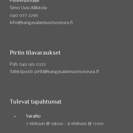
Puheenjohtaja:
Simo Uusi-Mikkola
040 077 2295
info@kangasalannuorisoseura.fi
Pirtin tilavaraukset
Puh: 045 165 0322
Sähköposti: pirtti@kangasalannuorisoseura.fi
Tulevat tapahtumat
Varattu
7 elokuun @ 08:00
-
8 elokuun @ 17:00