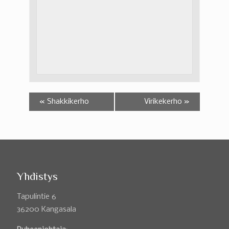
«
Shakkikerho
Virikekerho
»
Yhdistys
Tapulintie 6
36200 Kangasala