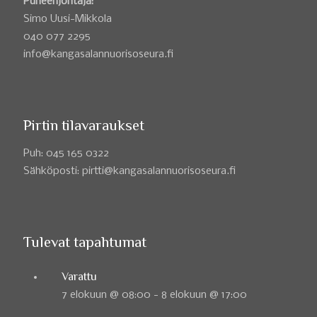
Puheenjohtaja:
Simo Uusi-Mikkola
040 077 2295
info@kangasalannuorisoseura.fi
Pirtin tilavaraukset
Puh: 045 165 0322
Sähköposti: pirtti@kangasalannuorisoseura.fi
Tulevat tapahtumat
Varattu
7 elokuun @ 08:00
-
8 elokuun @ 17:00