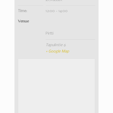
Time:
12:00 - 14:00
Venue
Pirtti
Tapulintie 6
+ Google Map