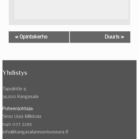
«
Opintokerho
Duuris
»
Yhdistys
Tapulintie 6
36200 Kangasala
Puheenjohtaja:
Simo Uusi-Mikkola
040 077 2295
info@kangasalannuorisoseura.fi