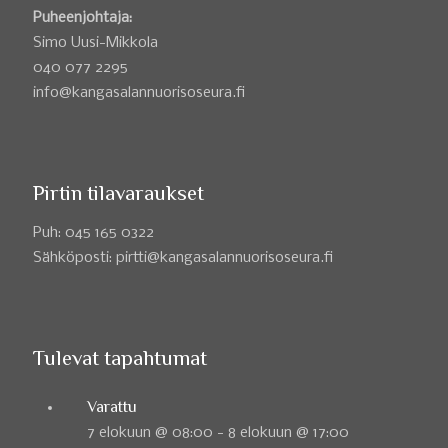
Puheenjohtaja:
Simo Uusi-Mikkola
040 077 2295
info@kangasalannuorisoseura.fi
Pirtin tilavaraukset
Puh: 045 165 0322
Sähköposti: pirtti@kangasalannuorisoseura.fi
Tulevat tapahtumat
Varattu
7 elokuun @ 08:00
-
8 elokuun @ 17:00