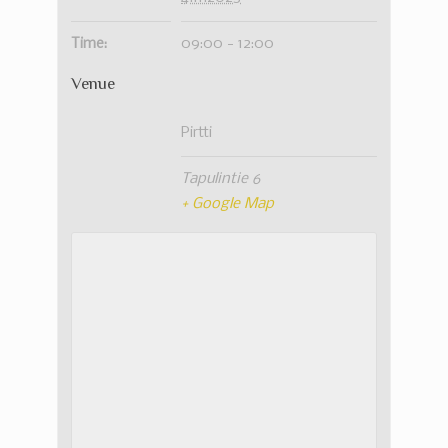
Time:
09:00 - 12:00
Venue
Pirtti
Tapulintie 6
+ Google Map