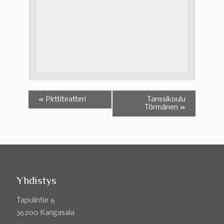
«
Pirttiteatteri
Tanssikoulu
Törmänen
»
Yhdistys
Tapulintie 6
36200 Kangasala