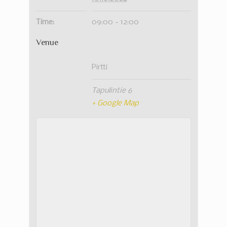
Time:
09:00 - 12:00
Venue
Pirtti
Tapulintie 6
+ Google Map