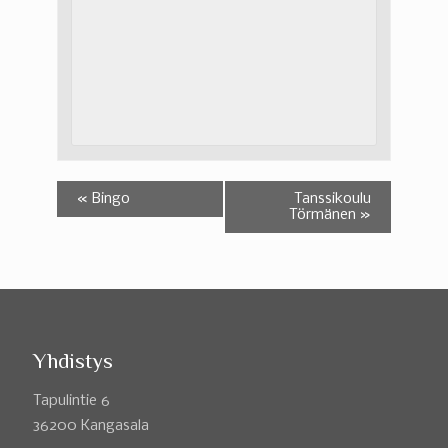
«
Bingo
Tanssikoulu
Törmänen
»
Yhdistys
Tapulintie 6
36200 Kangasala