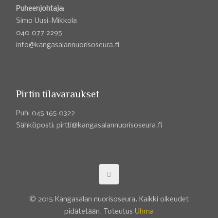
Puheenjohtaja:
Simo Uusi-Mikkola
040 077 2295
info@kangasalannuorisoseura.fi
Pirtin tilavaraukset
Puh: 045 165 0322
Sähköposti: pirtti@kangasalannuorisoseura.fi
© 2015 Kangasalan nuorisoseura. Kaikki oikeudet
pidätetään. Toteutus
Uhma