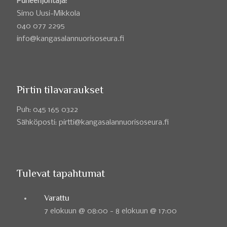
Puheenjohtaja:
Simo Uusi-Mikkola
040 077 2295
info@kangasalannuorisoseura.fi
Pirtin tilavaraukset
Puh: 045 165 0322
Sähköposti: pirtti@kangasalannuorisoseura.fi
Tulevat tapahtumat
Varattu
7 elokuun @ 08:00
-
8 elokuun @ 17:00