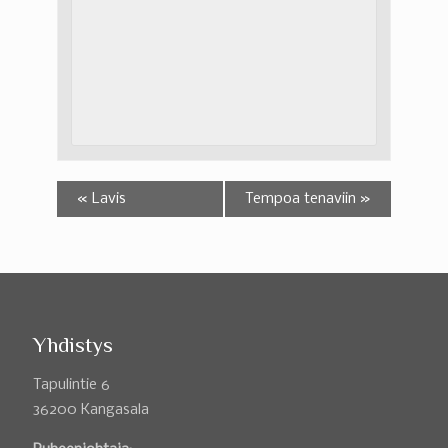
«
Lavis
Tempoa tenaviin
»
Yhdistys
Tapulintie 6
36200 Kangasala