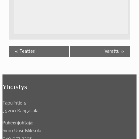
«
Teatteri
Varattu
»
Yhdistys
Tapulintie 6
36200 Kangasala
Puheenjohtaja:
Simo Uusi-Mikkola
040 077 2295