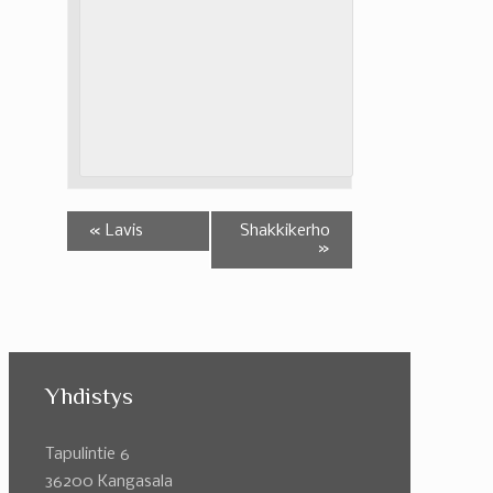
«
Lavis
Shakkikerho
»
Yhdistys
Tapulintie 6
36200 Kangasala