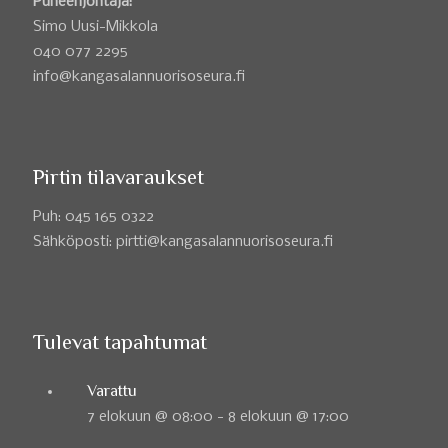
Puheenjohtaja:
Simo Uusi-Mikkola
040 077 2295
info@kangasalannuorisoseura.fi
Pirtin tilavaraukset
Puh: 045 165 0322
Sähköposti: pirtti@kangasalannuorisoseura.fi
Tulevat tapahtumat
Varattu
7 elokuun @ 08:00
-
8 elokuun @ 17:00