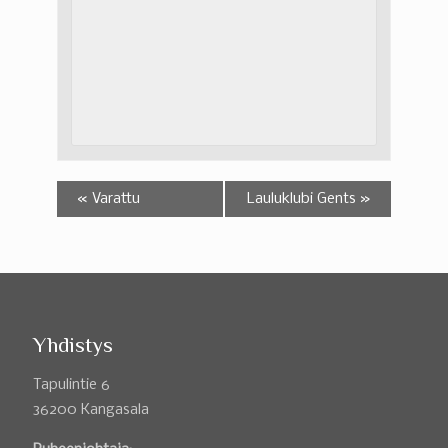
«
Varattu
Lauluklubi Gents
»
Yhdistys
Tapulintie 6
36200 Kangasala