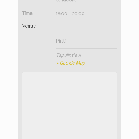
Time:
18:00 - 20:00
Venue
Pirtti
Tapulintie 6
+ Google Map