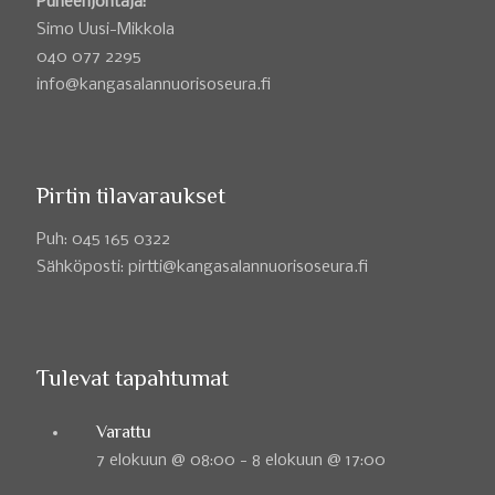
Puheenjohtaja:
Simo Uusi-Mikkola
040 077 2295
info@kangasalannuorisoseura.fi
Pirtin tilavaraukset
Puh: 045 165 0322
Sähköposti: pirtti@kangasalannuorisoseura.fi
Tulevat tapahtumat
Varattu
7 elokuun @ 08:00
-
8 elokuun @ 17:00