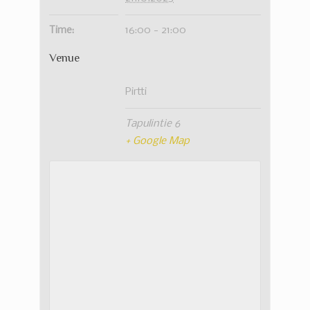
Time:
16:00 - 21:00
Venue
Pirtti
Tapulintie 6
+ Google Map