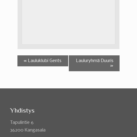
«
Lauluklubi Gents
Lauluryhmä Duuris
»
Yhdistys
Tapulintie 6
36200 Kangasala