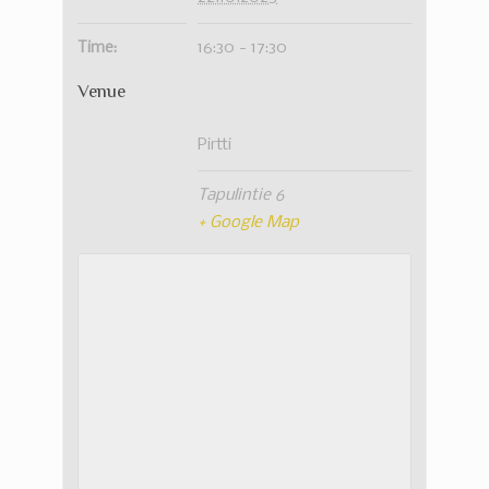
Time:
16:30 - 17:30
Venue
Pirtti
Tapulintie 6
+ Google Map