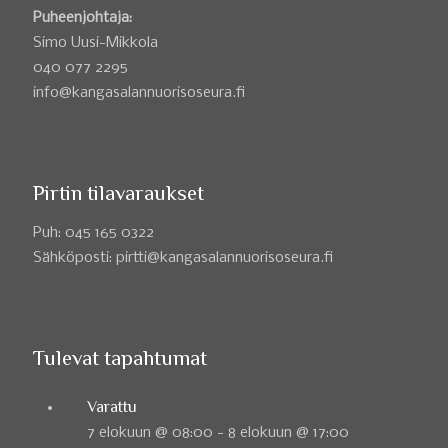
Puheenjohtaja:
Simo Uusi-Mikkola
040 077 2295
info@kangasalannuorisoseura.fi
Pirtin tilavaraukset
Puh: 045 165 0322
Sähköposti: pirtti@kangasalannuorisoseura.fi
Tulevat tapahtumat
Varattu
7 elokuun @ 08:00
-
8 elokuun @ 17:00