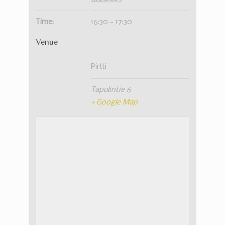
Time:
16:30 - 17:30
Venue
Pirtti
Tapulintie 6
+ Google Map