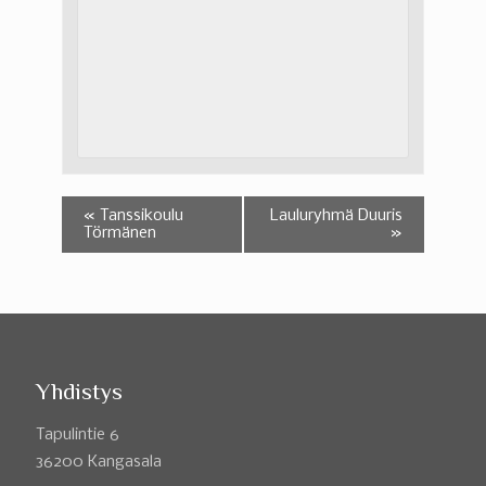
«
Tanssikoulu
Lauluryhmä Duuris
Törmänen
»
Yhdistys
Tapulintie 6
36200 Kangasala