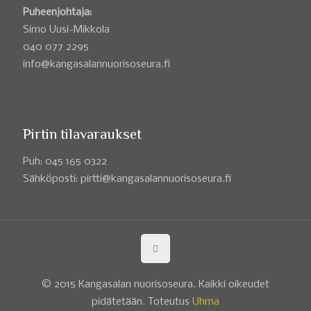
Puheenjohtaja:
Simo Uusi-Mikkola
040 077 2295
info@kangasalannuorisoseura.fi
Pirtin tilavaraukset
Puh: 045 165 0322
Sähköposti: pirtti@kangasalannuorisoseura.fi
© 2015 Kangasalan nuorisoseura. Kaikki oikeudet
pidätetään. Toteutus
Uhma