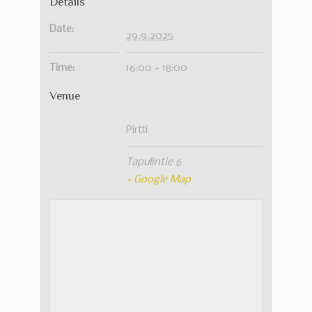
Details
Date:
29.9.2025
Time:
16:00 - 18:00
Venue
Pirtti
Tapulintie 6
+ Google Map