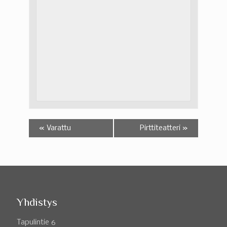
«
Varattu
Pirttiteatteri
»
Yhdistys
Tapulintie 6