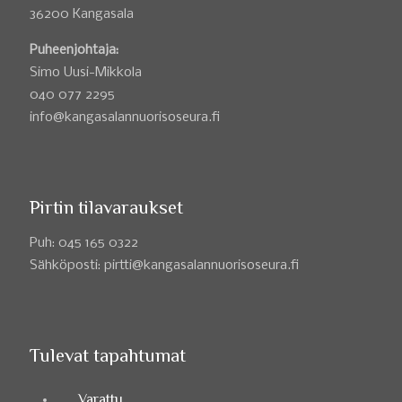
36200 Kangasala
Puheenjohtaja:
Simo Uusi-Mikkola
040 077 2295
info@kangasalannuorisoseura.fi
Pirtin tilavaraukset
Puh: 045 165 0322
Sähköposti: pirtti@kangasalannuorisoseura.fi
Tulevat tapahtumat
Varattu